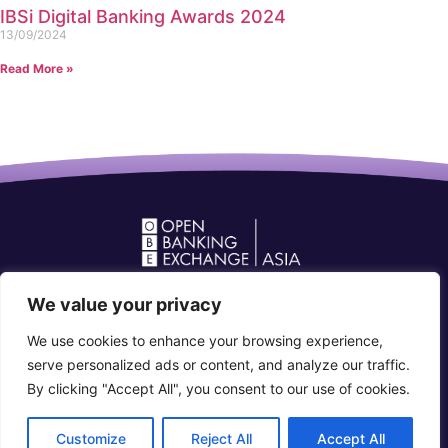
IBSi Digital Banking Awards 2024
13/09/2024
Read More »
Open Banking Forum in Asia
We value your privacy
community@openbankingforum.org
We use cookies to enhance your browsing experience,
Connect with us
serve personalized ads or content, and analyze our traffic.
By clicking "Accept All", you consent to our use of cookies.
© 2026 Open Banking Forum in Asia. All rights reserved
Customize
Reject All
Accept All