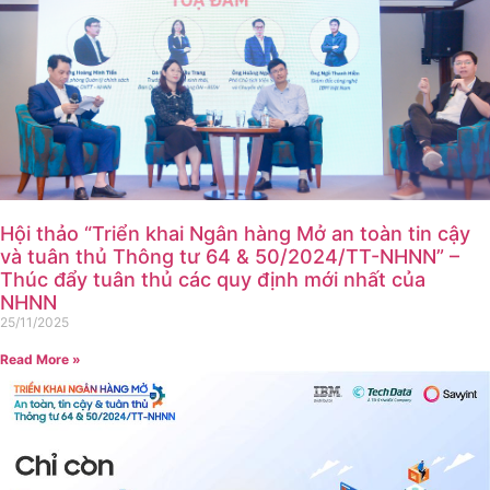
Hội thảo “Triển khai Ngân hàng Mở an toàn tin cậy
và tuân thủ Thông tư 64 & 50/2024/TT-NHNN” –
Thúc đẩy tuân thủ các quy định mới nhất của
NHNN
25/11/2025
Read More »