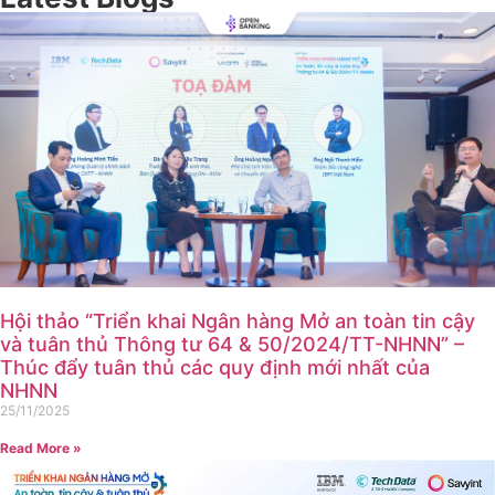
Hội thảo “Triển khai Ngân hàng Mở an toàn tin cậy
và tuân thủ Thông tư 64 & 50/2024/TT-NHNN” –
Thúc đẩy tuân thủ các quy định mới nhất của
NHNN
25/11/2025
Read More »