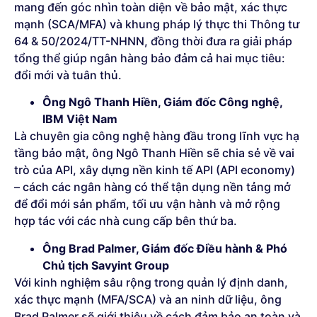
mang đến góc nhìn toàn diện về bảo mật, xác thực
mạnh (SCA/MFA) và khung pháp lý thực thi Thông tư
64 & 50/2024/TT-NHNN, đồng thời đưa ra giải pháp
tổng thể giúp ngân hàng bảo đảm cả hai mục tiêu:
đổi mới và tuân thủ.
Ông Ngô Thanh Hiền, Giám đốc Công nghệ,
IBM Việt Nam
Là chuyên gia công nghệ hàng đầu trong lĩnh vực hạ
tầng bảo mật, ông Ngô Thanh Hiền sẽ chia sẻ về vai
trò của API, xây dựng nền kinh tế API (API economy)
– cách các ngân hàng có thể tận dụng nền tảng mở
để đổi mới sản phẩm, tối ưu vận hành và mở rộng
hợp tác với các nhà cung cấp bên thứ ba.
Ông Brad Palmer, Giám đốc Điều hành & Phó
Chủ tịch Savyint Group
Với kinh nghiệm sâu rộng trong quản lý định danh,
xác thực mạnh (MFA/SCA) và an ninh dữ liệu, ông
Brad Palmer sẽ giới thiệu về cách đảm bảo an toàn và