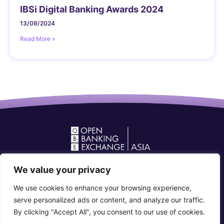
IBSi Digital Banking Awards 2024
13/09/2024
Read More »
Open Banking Forum in Asia
We value your privacy
community@openbankingforum.org
We use cookies to enhance your browsing experience,
Connect with us
serve personalized ads or content, and analyze our traffic.
By clicking "Accept All", you consent to our use of cookies.